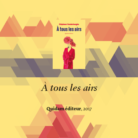
À
tous les airs
Quidam éditeu
r
, 2017