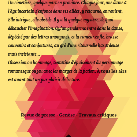
Un cimetière, quelque part en province. Chaque jour, une dame à
l’âge incertain s’enfonce dans ses allées, y retourne, en revient.
Elle intrigue, elle obsède. Il y a là quelque mystère, de quoi
débaucher l’imagination. Qu’un gendarme entre dans la danse,
dépêché par des lettres anonymes, et la rumeur enfle, brasse
souvenirs et conjectures, au gré d’une ritournelle hasardeuse
mais insistante…
Obsession ou hommage, tentative d’épuisement du personnage
romanesque ou jeu avec les marges de la fiction,
À tous les airs
est avant tout un pur plaisir de lecture.
Revue de presse
-
Genèse
-
Travaux critiques
